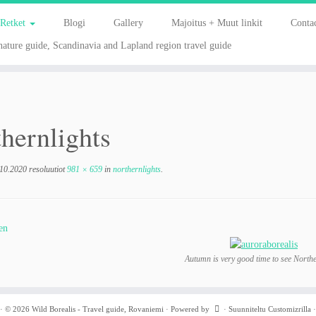
Retket
Blogi
Gallery
Majoitus + Muut linkit
Contac
ature guide, Scandinavia and Lapland region travel guide
thernlights
.10.2020
resoluutiot
981 × 659
in
northernlights
.
en
Autumn is very good time to see Northe
·
© 2026
Wild Borealis - Travel guide, Rovaniemi
·
Powered by
·
Suunniteltu
Customizrilla
·