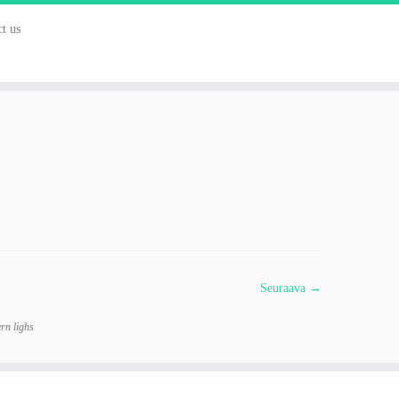
t us
Seuraava →
rn lighs