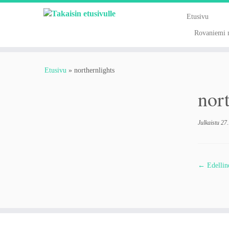
Skip
to
Etusivu
content
Rovaniemi n
Etusivu
»
northernlights
nor
Julkaistu
27
← Edellin