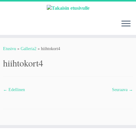
Skip
to
content
Etusivu
»
Galleria2
»
hiihtokort4
hiihtokort4
← Edellinen
Seuraava →