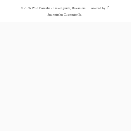
·
© 2026
Wild Borealis - Travel guide, Rovaniemi
·
Powered by
·
Suunniteltu
Customizrilla
·