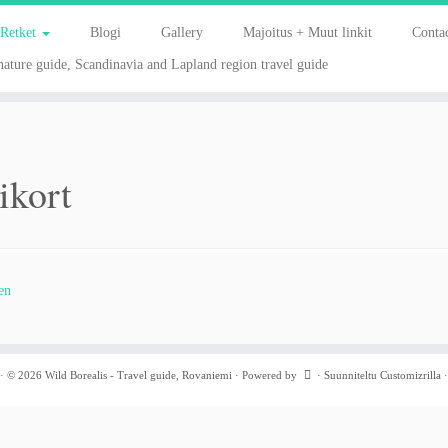
Retket
Blogi
Gallery
Majoitus + Muut linkit
Contac
ature guide, Scandinavia and Lapland region travel guide
ikort
en
·
© 2026
Wild Borealis - Travel guide, Rovaniemi
·
Powered by
·
Suunniteltu
Customizrilla
·