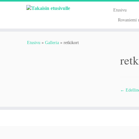
Skip
to
Etusivu
content
Rovaniemi n
Etusivu
»
Galleria
»
retkikort
retk
← Edellin