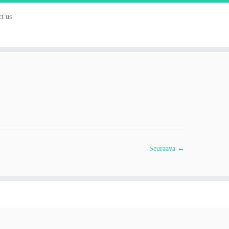
t us
Seuraava →