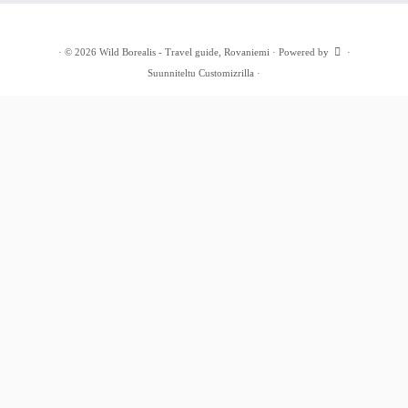
·
© 2026
Wild Borealis - Travel guide, Rovaniemi
·
Powered by
·
Suunniteltu
Customizrilla
·