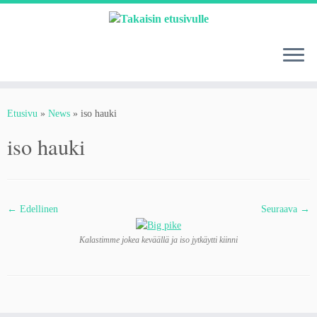
Skip
to
content
Etusivu
»
News
»
iso hauki
iso hauki
← Edellinen
Seuraava →
Kalastimme jokea keväällä ja iso jytkäytti kiinni